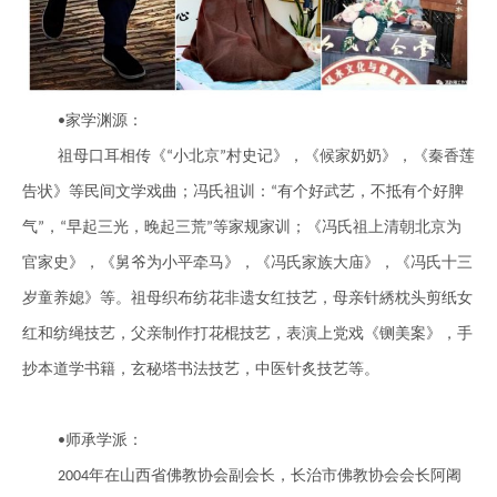
家学渊源：
•
祖母口耳相传《
小北京
村史记》，《候家奶奶》，《秦香莲
“
”
告状》等民间文学戏曲；冯氏祖训：
有个好武艺，不抵有个好脾
“
气
，
早起三光，晚起三荒
等家规家训；《冯氏祖上清朝北京为
”
“
”
官家史》，《舅爷为小平牵马》，《冯氏家族大庙》，《冯氏十三
岁童养媳》等。祖母织布纺花非遗女红技艺，母亲针綉枕头剪纸女
红和纺绳技艺，父亲制作打花棍技艺，表演上党戏《铡美案》，手
抄本道学书籍，玄秘塔书法技艺，中医针
炙
技艺等。
师承学派：
•
年在山西省佛教协会副会长，长治市佛教协会会长阿阇
2004