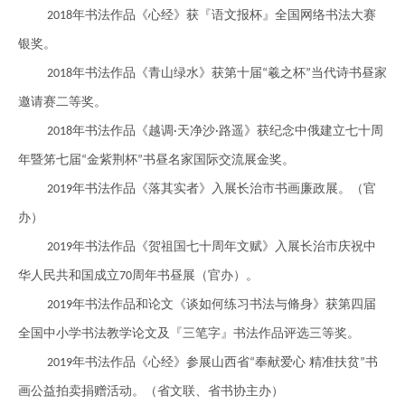
年书法作品《心经》获『语文报杯』全国网络书法大赛
2018
银奖。
年书法作品《青山绿水》获第十届
羲之杯
当代诗书昼家
2018
“
”
邀请赛二等奖。
年书法作品《越调
天净沙
路遥》获纪念中俄建立七十周
2018
·
·
年暨笫七届
金紫荆杯
书昼名家国际交流展金奖。
“
”
年书法作品《落其实者》入展长治市书画廉政展。（官
2019
办）
年书法作品《贺祖国七十周年文赋》入展长治市庆祝中
2019
华人民共和国成立
周年书昼展（官办）。
70
年书法作品和论文《谈如何练习书法与脩身》获第四届
2019
全国中小学书法教学论文及『三笔字』书法作品评选三等奖。
年书法作品《心经》参展山西省
奉献爱心 精准扶贫
书
2019
“
”
画公益拍卖捐赠活动。（省文联、省书协主办）