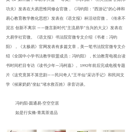
功夫》发表在大易思惟同修会官微，《冯钧阳：
西游记
的心禅和
“
”
易心教育教学教化思想》发表在《语文报》杯活动官微，《传承不
泥古 创新不离宗
微言新时代
主流易学
当兴的大义》发表在
——
“
”
大易学社官微。《语文报》书法院官微专文介绍《书者：冯钧
阳》，《太极易》官网发表有多篇文章，美一笔书法院官微专文介
绍《全国中小学书法教学联盟成员：冯钧阳》，长治教育电视台读
书时间栏目专访《读书少年
冯柯嘉》。
年前后完成电视专题
—
1992
片《这究竟算不算悲剧
民问奇人
王半仙
采
访手记》和民间文
——
“
”
学《候家奶奶
坐缸
堵水救百姓》录音访谈。
“
”
冯钧阳
圆通易
空空空居
·
·
如是行实脩
青蒿茶道品
·