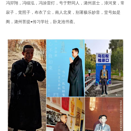
冯羿翔，冯镭泓，冯涂雷灯，号于野同人，潞州居士，漳河叟，常
寂子，觉照子，布衣了尘，南人北叟，别
署
极乐妙音，堂号如是
阁，潞州菩提
传习学社
，卧
龙
池书斋
。
•