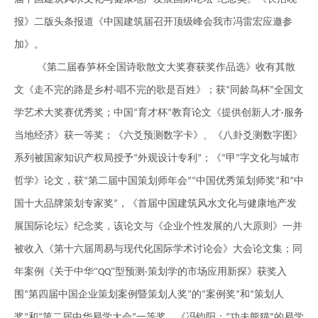
报》二版头条报道《中国建筑届召开顶级峰会我市冯雷宏应邀参
加》。
《第二届春笋杯全国诗歌散文大奖赛获奖作品选》收有其散
文《走不完的路是乡村
唱不完的歌是百姓》；获
同龄鸟杯
全国文
·
“
”
学艺术大奖赛优秀奖；中国
育才杯
教育论文《提供创新人才
服务
“
”
·
当地经济》获一等奖；《六爻预测数字卡》、《八卦爻测数字图》
系列被国家知识产权局授予
外观设计专利
；《
甲
字文化与城市
“
”
“
”
哲学》论文，获
第二届中国策划师年会
中国优秀策划师奖
和
中
“
”“
”
“
国十大品牌策划专家奖
，《首届中国建筑风水文化与健康地产发
”
展国际论坛》纪念奖，该论文与《企业个性发展的八大原则》一并
被收入《第十六届周易与现代化国际学术讨论会》大会论文集；同
年案例《关于中华
“
”
型预测
策划学的市场应用新探》获奖入
QQ
·
围
第四届中国企业策划案例暨策划人奖
的
案例奖
和
策划人
“
”
“
”
“
奖
和
第二届中华易学大会
一等奖。《冯钧阳：
功夫熊猫
的易学
”
“
”
“
”