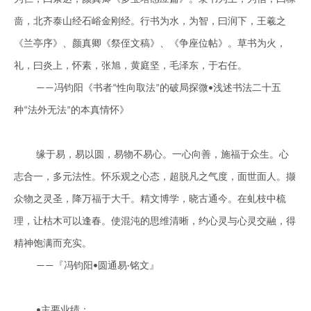
啬，北齐泰山经石峪金刚经。行书为水，为智，曰润下，王羲之
《兰亭序》、颜真卿《祭侄文稿》、《争座位帖》。草书为火，
礼，曰炎上，怀素，张旭，黄庭坚，毛泽东，于右任。
冯钧阳《书者
性向取法
的破局探微
浅述书法二十五
——
“
”
•
种
法外无法
的本真情怀》
“
”
缘于易，易以圆，易物不易心。一心向善，施福于众生。心
志合一，多元
法
性。怀乐观之心态，超脱凡之气度，面世面人。撷
众物之灵圣，降万福于大千。精文博学，晓古通今。在虬枝中梳
理，让枯木可以逢春。使混沌的思维清晰，约心灵与心灵交融，得
精神饱满而充实。
『冯钧阳
圆通易
铭文』
——
•
·
主要业绩：
•