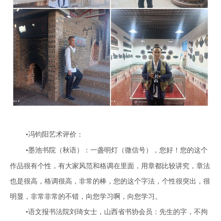
•
冯钧阳艺术
评价：
•墨池书
院
（秋语）：
一盏明灯（微信号），您好！您的这个
作品很有个性，有大家风范和格调在里面，用章都比较讲究，章法
也是很高，格调很高，非常的棒，您的这个字法，个性很突出，很
明显，非常非常的不错，向您学习啊，向您学习。
•语文
报
书法院刘琦女士，
山
西省书
协会员
：先生的字，
不
拘