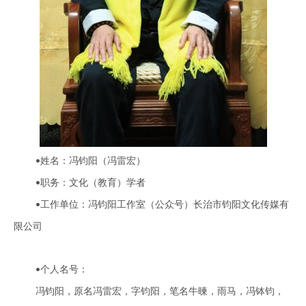
姓名：
冯钧阳（冯雷宏）
•
职务：
文化（教育）学者
•
工作单位：
冯钧阳工作室（公众号）
长
治市钧阳文化传媒有
•
限公司
个人名号：
•
冯钧阳，原名冯雷宏，字钧阳，笔名牛暕，雨马，冯
钵
钧，