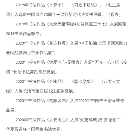
年书法作品《卜算子》、《习近平讲话》、《毛主席
2019
词》入选新中国成立
周年
讴歌新时代诗文书画展。（官办）
70
—
年书法作品《大乘无量寿经
如贫得宝三十七》入展回望
2019
•
书法作品微展。
2019
年书法作品《目连救母》入展
中国加油
全国书画家助力
2020
“
-
全民战疫网上书画作品展
。
”
年书法作品《大爱向心
无须言》入展
万众一心
抗击疫
2020
·
“
·
情
长治书法篆刻作品微展。
”
年书法作品《金刚经》、《悲欣交集》、《八大人觉
2020
经》入展长治市第四届书法篆刻微展。
年书法作品《钧阳谈易》入展
年中国书画家春季作
2020
2020
品展。
年书法作品《大爱向心》入展
众志成城 战
疫
必胜
2020
“
‘
’
”——
华夏晋道杯全国网络书法大赛。