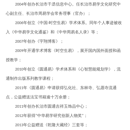
年创办长治市
干
丞信息中心。任长治市易学文化研究中
2004
心副主任、长治市周易学会常务理事（官办）；
年创立《中国
时空生易》学术体系。同年个人事迹被收
2006
·
入《中华易学文化通鉴》和《中华周易名人录》等；
年创办《宇翔博客》；
2007
年开通学术博客《时空生易》，展开国内国外面授和函
2009
授教学；
年创立《圆通易》学术体系和《心智慧能规划学》，流
2010
通制作出版系列教学课程；
年《圆通易》申请获得弘化社、东林寺、弘愿寺流通
2011
点，公益赠送法宝书籍逾十万余册；
年创办长治市圆通吉祥玉饰品中心；
2011
年获得
中华易学研究创新人物奖
；
2012
“
”
年公益赠送《
乾
隆大藏经》三套等；
2013