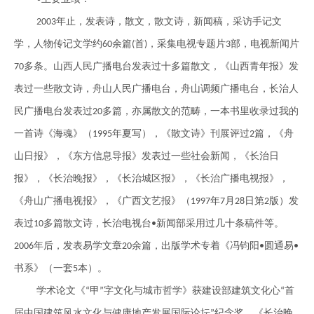
年止，发表诗，散文，散文诗，新闻稿，
采
访手记文
2003
学，人物传记文学约
余篇
首
，
采
集电视专题片
部，电视新闻片
60
(
)
3
多条。山西人民广播电
台
发表过十多篇散文，《山西青年报》发
70
表过一些散文诗，舟山人民广播电
台
，舟山调频广播电
台
，长治人
民广播电
台
发表过
多篇，亦属散文的范畴，一本书里收录过我的
20
一首诗《海魂》（
年夏写），《散文诗》刊展评过
篇，《舟
1995
2
山日报》，《东方信息导报》发表过一些社会新闻，《长治日
报》，《长治晚报》，《长治城区报》，《长治广播电视报》，
《舟山广播电视报》，《广西文艺报》（
年
月
日第
版）发
1997
7
28
2
表过
多篇散文诗，长治电视
台
新闻部
采
用过几十条稿件等。
10
•
年后，发表易学文章
余篇，出版学术专着《冯钧阳
圆通易
2006
20
•
•
书系》（一套
本）。
5
学术论文《
甲
字文化与城市哲学》获建设部建筑文化心
首
“
”
“
届中国建筑风水文化与健康地产发展国际论坛
纪念奖。《长治晚
”