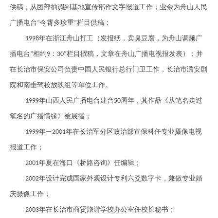
供稿；从团部抽调到基地宣传部作文字报道工作；业余为舟山人民
广播电
台
今霄多珍重
栏目供稿；
“
”
年在浙江舟山打工（发报纸，卖臭豆腐，为舟山调频广
1998
播电台
相约
：
栏目撰稿，文章在舟山广播电视报发表）；并
“
9
30”
在长治市保安公司负责中国人民银行总行门卫工作，长治市潞安剧
院和南垂驾校放映组等单位工作。
年山西人民广播电
台
建
台
周年，其作品《从笔名走过
1999
50
笔名的广播情缘》被展播；
年
年在长治军分区政治部宣保科任专业摄像电视
1999
—2001
报道工作；
年夏在海口《桥路咨询》任编辑；
2001
年设计完成国家外观设计专利六爻数字卡，兼做专业婚
2002
庆摄像工作；
年在长治市商贸旅游学校办公室任校长秘书；
2003