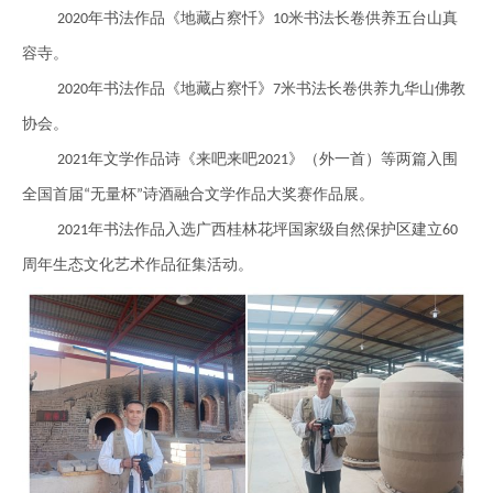
年书法作品《地藏占察忏》
米书法长卷供养五台山真
2020
10
容寺。
年书法作品《地藏占察忏》
米书法长卷供养九华山佛教
2020
7
协会。
年
文
学作品诗《来吧来吧
》（外一首）等两篇入
围
2021
2021
全国首届
无量杯
诗酒融合文学作品大奖赛作品展
。
“
”
年书法作品入选
广西桂林花坪国家级自然保护区建立
2021
60
周年生态文化艺术作品征集活动。