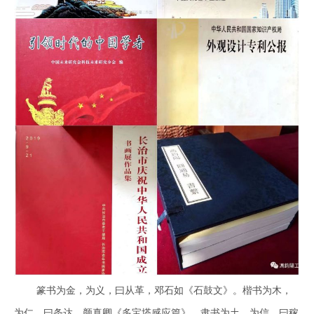
篆书为金，为义，曰从革，邓石如《石鼓文》。楷书为木，
为仁，曰条达，颜真卿《多宝塔感应
篇
》。隶书为土，为信，曰稼