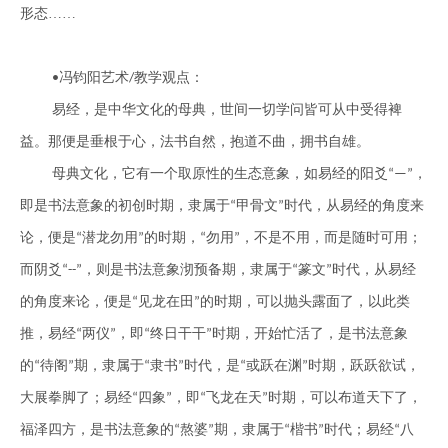
形
态
……
冯钧阳艺术
教学观点：
•
/
易经，是中华文化的母典，世间一切学问皆可从中受得
裨
益。那便是垂根于心，
法书自然，
抱道不曲，拥书自雄。
母典文化，它有一个取原性的生态意象，如易经
的
阳爻
，
“—”
即是书法意象的初创时期，隶属于
甲骨文
时代，从易经的角度来
“
”
论，便是
潜龙勿用
的时期，
勿用
，不是不用，而是随时可用；
“
”
“
”
而阴爻
，则是书法意象沏预备期，隶属于
篆文
时代，从易经
“--”
“
”
的角度来论，便是
见龙在田
的时期，可以抛头露面了，以此类
“
”
推，易经
两仪
，即
终日
干干
时期，开始忙活了，是书法意象
“
”
“
”
的
待阁
期，隶属于
隶书
时代，是
或跃在渊
时期，跃跃欲试，
“
”
“
”
“
”
大展拳脚了；易经
四象
，即
飞龙在天
时期，可以布道天下了，
“
”
“
”
福泽四方，是书法意象的
熬婆
期，隶属于
楷书
时代；易经
八
“
”
“
”
“