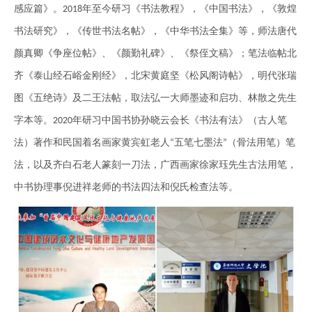
感应篇》。
年至今研习《书法教程》，《中国书法》，《敦煌
2018
书法研究》，《传世书法名帖》，《中华书法全集》等，师法唐代
颜
真
卿《争座位帖》、《颜勤礼碑》、《祭侄文稿》；笔法临帖北
齐《泰山经石峪金刚经》，北宋黄庭坚《松风阁诗帖》，明代张瑞
图《五绝诗》及二王法帖，取法弘一大师墨迹和启功
、
林散之先生
字本等。
年研习中国书协孙晓云会长《书法有法》（古人笔
2020
法）
著
作和民国着名画家黄宾虹老人
五笔七墨法
（骨法用笔）笔
“
”
法，以及齐白石老人篆刻一刀法，广西画家徐家珏先生古法用笔，
中书协理事倪进祥老师的书法四法和倪氏检查法等。