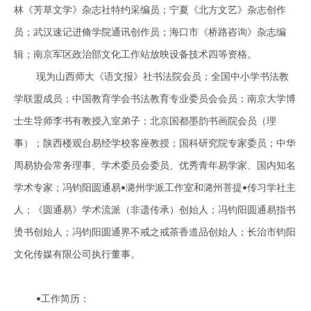
林《芳草文学》杂志社特约采编员；宁夏《北方文艺》杂志创作
员；武汉速记进脩学院通讯创作员；海口市《桥路咨询》杂志编
辑；南京军区政治部文化工作站放映设备技术四等资格。
现为山西师大《语文报》社书法院会员；全国中小学书法教
学联盟成员；中国教育学会书法教育专业委员会会员；南京大学博
士生导师李书有教授入室弟子；北京国都墨韵书画院会员（理
事）；陕西楼观台易经学校客座教授；国科研究院专家委员；中华
周易协会常务理事、学术委员会委员、优秀青年易学家、国内知名
学术专家；冯钧阳圆通易
潞州学派工作室和潞州菩提
传习学社主
•
•
人；《圆通易》学术流派
（非遗传承）
创始人；
冯钧阳圆通易指书
烫书创始人；冯钧阳圆通界不戒之戒茶香道品创始人；
长治市钧阳
文化传媒有限公司执行董事。
工作简历：
•