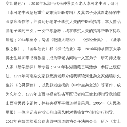
空即是色
）；
年私淑当代张仲景灵石老人李可老中医，研习
”
2010
《李可老中医急危重症疑难病经验专辑》及其弟子孙其新老师的中
医临床着作等，并得到孙老弟子李贺大夫的中医药指导，本人曾品
尝附子试药三次，一次中毒急救，均在李贺大夫的指导帮助下得以
痊
愈
；
年至今，阅读《
乾
隆大藏经》，《佛经全集》，《圣学
2014
根之根》，《国学治要》和《群书治要》等；
年师承南京大学
2016
博士生导师李书有教授，成为李老坊间唯一入室弟子，研习师父老
人家《易学新探》等专
着
；
年私淑西藏贡噶活佛，参悟止观密
2020
法。
年河南杂文家赵元惠老师介绍我研读河北杂文家储瑞耕先
1991
生的《心灵原稿》，以及赵老编撰的《中学生杂文选》等
著
作
，成
为忘
年
交
。
年山西电视
台
驻省军区记者站王健老师指导我拍摄
1999
山西省民兵专题片，并被央视军事频道
栏
目
采
用。
年《人民海
1995
军报》一位老记者在浙江舟山
采
风时对我搞文学创作进行指导。
年在陕西楼观
台
参访原中国道教协会任法融会长，研习《太上
2017