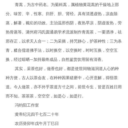
青蒿，为古中药名。为菊科蒿，属植物黄花蒿的干燥地上部
分。味苦、辛，性寒。归肝、胆、肾经。具有清透虚热，凉血除
蒸，解暑，截疟的功效。主治温邪伤阴，夜热早凉，阴虚发热，劳
热骨蒸等。潞州府冯氏圆通易学术流派制作青蒿茶，一要洒净，祛
邪存正，以求天人合一；二为采摘，持咒静心，护茶种性；三为杀
青，糅合儒道佛手法，以时换空，以空换时，时时互换，空空互
换，经过晾晒
加持最终成品，自然鉴赏饮用留有清香。
—
其实，采茶也好，做香也好，都是使世间物滋润道人心的种
种方便，古人以茶会友，在种种因果磋磨中，心开意解，得悟茶
道。今人做茶，亦不外乎茶道方寸之间，前世今生，皆是百姓日用
而不知。茶茶茶，空空空，如是心，如是行。
冯钧阳工作室
黄帝纪元四千七百二十年
农历癸卯年戊午月丁巳日