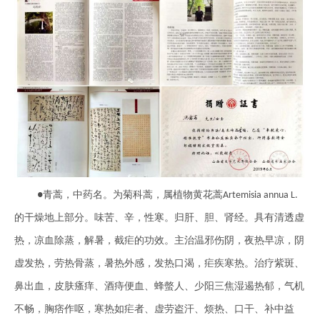
青蒿，中药名。为菊科蒿，属植物黄花蒿
●
Artemisia annua L.
的干燥地上部分。味苦、辛，性寒。归肝、胆、肾经。具有清透虚
热，凉血除蒸，解暑，截疟的功效。主治温邪伤阴，夜热早凉，阴
虚发热，劳热骨蒸，暑热外感，发热口渴，疟疾寒热。治疗紫斑、
鼻出血，皮肤瘙痒、酒痔便血、蜂螫人、少阳三焦湿遏热郁，气机
不畅，胸痞作呕，寒热如疟者、虚劳盗汗、烦热、口干、补中益