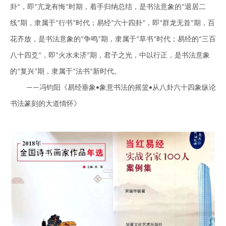
卦
，即
亢龙有悔
时期，着手归纳总结，是书法意象的
退
居
二
”
“
”
“
线
期，隶属于
行书
时代；易经
六十四卦
，即
群
龙无首
期，百
”
“
”
“
”
“
”
花齐放，是书法意象的
争鸣
期，隶属于
草书
时代；易经的
三百
“
”
“
”
“
八十四爻
，即
火水未济
期，君子之光，中以行正，是书法意象
”
“
”
的
复
兴
期，隶属于
法
书
新时代。
“
”
“
”
冯钧阳《易经垂象
象意书法的摇篮
从八卦六十四象纵论
——
•
•
书法篆刻的大道情怀》