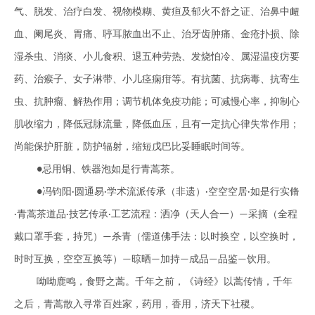
气、脱发、治疗白发、视物模糊、黄疸及郁火不舒之证、治鼻中衄
血、阑尾炎、胃痛、聤耳脓血出不止、治牙齿肿痛、金疮扑损、除
湿杀虫、消痰、小儿食积、退五种劳热、发烧怕冷、属湿温疫疠要
药、治瘊子、女子淋带、小儿痉痫疳等。有抗菌、抗病毒、抗寄生
虫、抗肿瘤、解热作用；调节机体免疫功能；可减慢心率，抑制心
肌收缩力，降低冠脉流量，降低血压，且有一定抗心律失常作用；
尚能保护肝脏，防护辐射，缩短戊巴比妥睡眠时间等。
忌用铜、铁器泡如是行青蒿茶。
●
冯钧阳
圆通易
学术流派传承（非遗）
空空空居
如是行实脩
●
·
·
·
·
青蒿茶道品
技艺传承
工艺流程：洒净（天人合一）
采摘（全程
·
·
·
—
戴口罩手套，持咒）
杀青（儒道佛手法：以时换空，以空换时，
—
时时互换，空空互换等）
晾晒
加持
成品
品鉴
饮用。
—
—
—
—
—
呦呦鹿鸣，食野之蒿。千年之前，《诗经》以蒿传情，千年
之后，青蒿散入寻常百姓家，药用，香用，济天下社稷。