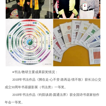
书法
教研主要成果获奖情况：
•
/
年书法作品《脚在走
心不变
路再远
情不散》获长治公交
2018
·
·
·
成立
周年书昼摄影展（书法类）一等奖。
50
年书法作品《钧阳谈易
圆通法界》获全国诗书昼家创作
2018
·
年会一等奖。