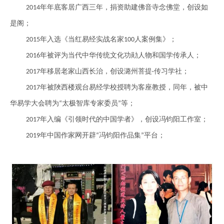
年年底客居广西三年，捐资助建佛音寺念佛堂，创设如
2014
是阁；
年入选《当红易经实战名家
人案例集》；
2015
100
年被评为当代中华传统文化功勛人物和国学传承人；
2016
年移居老家山西长治，创设潞州菩提
传习学社；
2017
·
年被陜西楼观台易经学校授聘为客座教授，同年，被中
2017
华易学大会聘为
太极智库专家委员
等；
“
”
年入编《引领时代的中国学者》，创设冯钧阳工作室；
2017
年中国作家网开
辟
冯钧阳作品集
平
台
；
2019
“
”