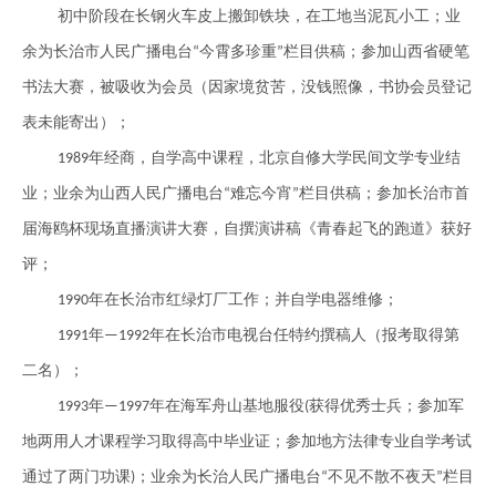
初中阶段在长钢火车皮上搬卸铁块，在工地当泥瓦小工；业
余为长治市人民广播电
台
今霄多珍重
栏目供稿；参加山西省硬笔
“
”
书法大赛，被吸收为会员（因家境贫苦，没钱照像，书协会员登记
表未能寄出）；
年经商，自学高中课程，北京自
修
大学民间文学专业结
1989
业；业余为山西人民广播电
台
难忘今宵
栏目供稿；参加长治市首
“
”
届海鸥杯现场直播演讲大赛，自撰演讲稿《青春起飞的跑道》获好
评；
年在长治市红绿灯厂工作；并自学电器维
修
；
1990
年
年在长治市电视台任特约撰稿人（报考取得第
1991
—1992
二名）；
年
年在海军舟山基地服役
获得优秀士兵；参加军
1993
—1997
(
地两用人才课程学习取得高中毕业证；参加地方法律专业自学考试
通过了两门功课
；业余为长治人民广播电
台
不见不散不夜天
栏目
)
“
”