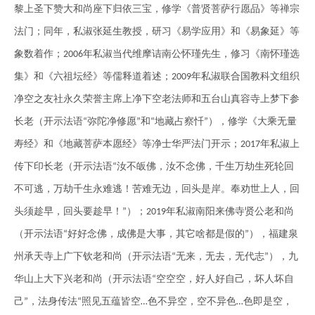
黎上圣下
赞
大和尚座下归依三宝，
修
学《普贤菩萨行愿品》等禅宗
法门；同年，私淑张延生教授，研习《易学应用》和《易象延》等
象数着作；
年私淑当代维摩诘南公怀瑾先生，
修
习《南怀瑾选
2006
集》和《六祖坛经》等儒释道着述；
年私淑联合国教科文组织
2009
净
空之友社永久荣誉主席上
净
下空老法师和五
台
山
真
容寺上梦下参
长老（开示法语
弥陀净
修
愿
和
地藏
占
察忏
），
修
学《大乘无量
“
”
“
”
寿经》和《地藏菩萨本愿经》等
净
士华严法门开示；
年私淑上
2017
传下印长老（开示法语
汝不皈佛，汝不念佛，千生万劫生死轮回
“
不可逃，万劫千生永难逃！苦难无边，回头是岸。奉劝世上人，回
头须趁早，回头要趁早！
）；
年私淑南阳来佛寺贤公老和尚
”
2019
（开示法语
好好念佛，成佛是大事，其它啥都是假的
），福建泉
“
”
州承天寺上广下钦老和尚（开示法语
无来，无去，无代志
），九
“
”
华山上大下兴老和尚（开示法语
空空空，好人好自己，坏人坏自
“
己
，法身传法
照见五蕴皆空
色不异空，空不异色
色即是空，
”
“
…
…