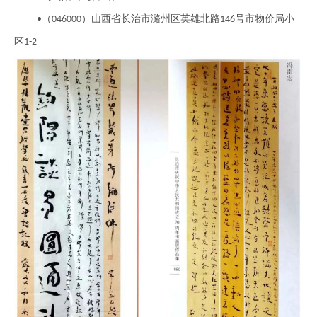
（
）山西省长治市潞州区英雄北路
号市物价局小
•
046000
146
区
1-2